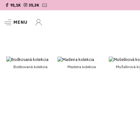
91,1K
35,3K
MENU
Bodkovaná kolekcia
Madeira kolekcia
Mušelínová ko