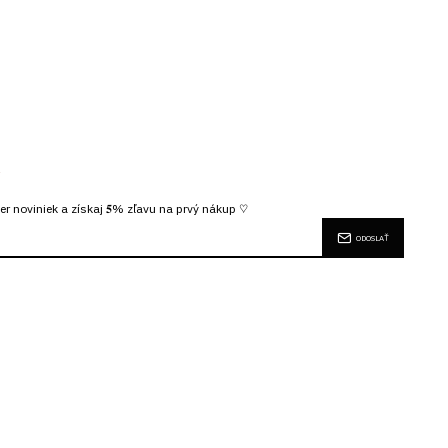
R
er noviniek a získaj 𝟓% zľavu na prvý nákup ♡
ODOSLAŤ