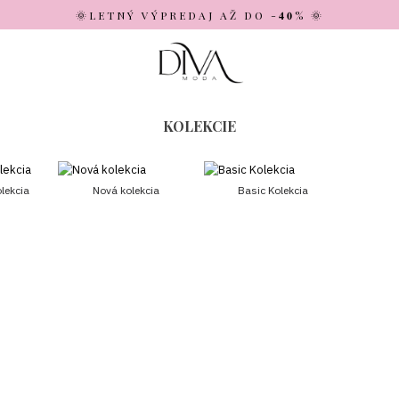
🌞LETNÝ VÝPREDAJ AŽ DO -𝟒𝟎% 🌞
KOLEKCIE
lekcia
Nová kolekcia
Basic Kolekcia