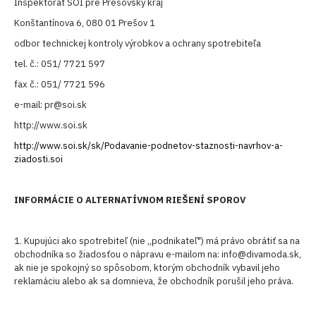
Inšpektorát SOI pre Prešovský kraj
Konštantínova 6, 080 01 Prešov 1
odbor technickej kontroly výrobkov a ochrany spotrebiteľa
tel. č.: 051/ 7721 597
fax č.: 051/ 7721 596
e-mail: pr@soi.sk
http://www.soi.sk
http://www.soi.sk/sk/Podavanie-podnetov-staznosti-navrhov-a-
ziadosti.soi
INFORMÁCIE O ALTERNATÍVNOM RIEŠENÍ SPOROV
1. Kupujúci ako spotrebiteľ (nie „podnikateľ") má právo obrátiť sa na
obchodníka so žiadosťou o nápravu e-mailom na: info@divamoda.sk,
ak nie je spokojný so spôsobom, ktorým obchodník vybavil jeho
reklamáciu alebo ak sa domnieva, že obchodník porušil jeho práva.