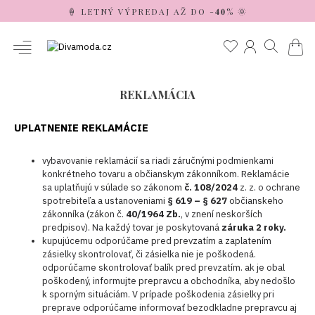
🍦 LETNÝ VÝPREDAJ AŽ DO -𝟒𝟎% 🌞
REKLAMÁCIA
UPLATNENIE REKLAMÁCIE
vybavovanie reklamácií sa riadi záručnými podmienkami
konkrétneho tovaru a občianskym zákonníkom. Reklamácie
sa uplatňujú v súlade so zákonom
č. 108/2024
z. z. o ochrane
spotrebiteľa a ustanoveniami
§ 619 – § 627
občianskeho
zákonníka (zákon č.
40/1964 Zb.
, v znení neskorších
predpisov). Na každý tovar je poskytovaná
záruka 2 roky.
kupujúcemu odporúčame pred prevzatím a zaplatením
zásielky skontrolovať, či zásielka nie je poškodená.
odporúčame skontrolovať balík pred prevzatím. ak je obal
poškodený, informujte prepravcu a obchodníka, aby nedošlo
k sporným situáciám. V prípade poškodenia zásielky pri
preprave odporúčame informovať bezodkladne prepravcu aj