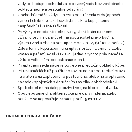
vady rozhoduje obchodník a je povinný vadu bez zbytočného
odkladu riadne a bezplatne odstrániť.
Obchodník môže vždy namiesto odstránenia vady (opravy)
vymeniť chybnú vec za bezchybnú, ak to kupujúcemu
nespôsobí závažné ťažkosti.
Pri výskyte neodstrániteľnej vady, ktorá bráni riadnemu
užívaniu veci na daný účel, má spotrebiteľ právo buď na
výmenu veci alebo na odstúpenie od zmluvy (vrátenie peňazí).
Záleží len na kupujúcom, či si uplatní právo na výmenu alebo
vrátenie peňazí. Ak si však zvolí jedno z týchto práv, nemôže
už túto voľbu sám jednostranne meniť.
Pri uplatnení reklamácie je potrebné predložiť doklad o kúpe.
Pri reklamáciách už použitého tovaru nemá spotrebiteľ právo
na vrátenie už zaplateného poštovného, alebo na preplatenie
nákladov spojených s doručením zásielky k obchodníkovi.
Spotrebiteľ nemá ďalej používať vec, na ktorej zistil vadu.
Opotrebovanie charakteristické pre daný materiál alebo
použitie sa nepovažuje za vadu podľa
§ 619 OZ
ORGÁN DOZORU A DOHĽADU: