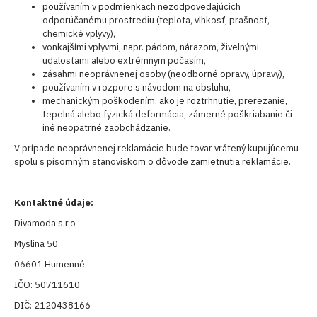
používaním v podmienkach nezodpovedajúcich
odporúčanému prostrediu (teplota, vlhkosť, prašnosť,
chemické vplyvy),
vonkajšími vplyvmi, napr. pádom, nárazom, živelnými
udalosťami alebo extrémnym počasím,
zásahmi neoprávnenej osoby (neodborné opravy, úpravy),
používaním v rozpore s návodom na obsluhu,
mechanickým poškodením, ako je roztrhnutie, prerezanie,
tepelná alebo fyzická deformácia, zámerné poškriabanie či
iné neopatrné zaobchádzanie.
V prípade neoprávnenej reklamácie bude tovar vrátený kupujúcemu
spolu s písomným stanoviskom o dôvode zamietnutia reklamácie.
Kontaktné údaje:
Divamoda s.r.o
Myslina 50
06601 Humenné
IČO: 50711610
DIČ: 2120438166