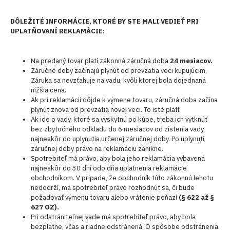
DÔLEŽITÉ INFORMÁCIE, KTORÉ BY STE MALI VEDIEŤ PRI
UPLATŇOVANÍ REKLAMÁCIE:
Na predaný tovar platí zákonná záručná doba
24 mesiacov.
Záručné doby začínajú plynúť od prevzatia veci kupujúcim.
Záruka sa nevzťahuje na vadu, kvôli ktorej bola dojednaná
nižšia cena.
Ak pri reklamácii dôjde k výmene tovaru, záručná doba začína
plynúť znova od prevzatia novej veci. To isté platí:
Ak ide o vady, ktoré sa vyskytnú po kúpe, treba ich vytknúť
bez zbytočného odkladu do 6 mesiacov od zistenia vady,
najneskôr do uplynutia určenej záručnej doby. Po uplynutí
záručnej doby právo na reklamáciu zanikne.
Spotrebiteľ má právo, aby bola jeho reklamácia vybavená
najneskôr do 30 dní odo dňa uplatnenia reklamácie
obchodníkom. V prípade, že obchodník túto zákonnú lehotu
nedodrží, má spotrebiteľ právo rozhodnúť sa, či bude
požadovať výmenu tovaru alebo vrátenie peňazí
(§ 622 až §
627 OZ).
Pri odstrániteľnej vade má spotrebiteľ právo, aby bola
bezplatne, včas a riadne odstránená. O spôsobe odstránenia