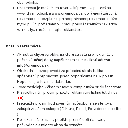
obchodníka.
reklamovať je možné len tovar zakúpený a zaplatený na
www.divamoda.sk a www.divamoda.cz. oprávnená záručná
reklamácia je bezplatná, pri neoprávnenej reklamácii môže
byť kupujúci požiadaný o úhradu preukázateľných nákladov
vzniknutých riešením tejto reklamácie.
Postup reklamácie:
Ak zistíte chybu výrobku, na ktorú sa vzťahuje reklamácia
počas záručnej doby, napíšte nám na e-mailovú adresu
info@divamoda.sk.
Obchodník nezodpovedá za prípadnú stratu balíka
spôsobenú prepravcom, preto odporúčame balík poistiť.
Neposielajte tovar na dobierku.
Tovar zasielajte v čistom stave s kompletným príslušenstvom
K zásielke nám prosím priložte reklamačnú listinu (stiahneš
TU
)
Preukážte prosím hodnoverným spôsobom, že ste tovar
zakúpili v našom eshope ( Faktúra, E-mail, Potvrdenie o platbe
)
Do reklamačnej listiny popíšte presnú definíciu vady,
poškodenia a miesto ak sa dá označte