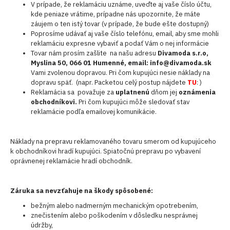
V prípade, že reklamáciu uznáme, uveďte aj vaše číslo účtu,
kde peniaze vrátime, prípadne nás upozornite, že máte
záujem o ten istý tovar (v prípade, že bude ešte dostupný)
Poprosíme udávať aj vaše číslo telefónu, email, aby sme mohli
reklamáciu expresne vybaviť a podať Vám o nej informácie
Tovar nám prosím zašlite na našu adresu
Divamoda s.r.o,
Myslina 50, 066 01 Humenné, email: info@divamoda.sk
Vami zvolenou dopravou. Pri čom kupujúci nesie náklady na
dopravu späť. (napr. Packetou celý postup nájdete
TU
: )
Reklamácia sa považuje za
uplatnenú
dňom jej
oznámenia
obchodníkovi.
Pri čom kupujúci môže sledovať stav
reklamácie podľa emailovej komunikácie.
Náklady na prepravu reklamovaného tovaru smerom od kupujúceho
k obchodníkovi hradí kupujúci. Spiatočnú prepravu po vybavení
oprávnenej reklamácie hradí obchodník.
Záruka sa nevzťahuje na škody spôsobené:
bežným alebo nadmerným mechanickým opotrebením,
znečistením alebo poškodením v dôsledku nesprávnej
údržby,