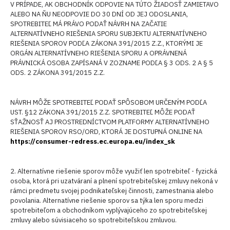
V PRÍPADE, AK OBCHODNÍK ODPOVIE NA TÚTO ŽIADOSŤ ZAMIETAVO
ALEBO NA ŇU NEODPOVIE DO 30 DNÍ OD JEJ ODOSLANIA,
SPOTREBITEĽ MÁ PRÁVO PODAŤ NÁVRH NA ZAČATIE
ALTERNATÍVNEHO RIEŠENIA SPORU SUBJEKTU ALTERNATÍVNEHO
RIEŠENIA SPOROV PODĽA ZÁKONA 391/2015 Z.Z., KTORÝMI JE
ORGÁN ALTERNATÍVNEHO RIEŠENIA SPORU A OPRÁVNENÁ
PRÁVNICKÁ OSOBA ZAPÍSANÁ V ZOZNAME PODĽA § 3 ODS. 2 A § 5
ODS. 2 ZÁKONA 391/2015 Z.Z.
NÁVRH MÔŽE SPOTREBITEĽ PODAŤ SPÔSOBOM URČENÝM PODĽA
UST. §12 ZÁKONA 391/2015 Z.Z. SPOTREBITEĽ MÔŽE PODAŤ
SŤAŽNOSŤ AJ PROSTREDNÍCTVOM PLATFORMY ALTERNATÍVNEHO
RIEŠENIA SPOROV RSO/ORD, KTORÁ JE DOSTUPNÁ ONLINE NA
https://consumer-redress.ec.europa.eu/index_sk
2. Alternatívne riešenie sporov môže využiť len spotrebiteľ - fyzická
osoba, ktorá pri uzatváraní a plnení spotrebiteľskej zmluvy nekoná v
rámci predmetu svojej podnikateľskej činnosti, zamestnania alebo
povolania. Alternatívne riešenie sporov sa týka len sporu medzi
spotrebiteľom a obchodníkom vyplývajúceho zo spotrebiteľskej
zmluvy alebo súvisiaceho so spotrebiteľskou zmluvou.