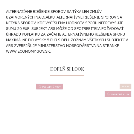
ALTERNATÍVNE RIEŠENIE SPOROV SA TÝKA LEN ZMLÚV
UZATVORENÝCH NA DIAĽKU. ALTERNATÍVNE RIEŠENIE SPOROV SA
NETÝKA SPOROV, KDE VYČÍSLENÁ HODNOTA SPORU NEPREVYŠUJE
SUMU 20 EUR. SUBJEKT ARS MÔŽE OD SPOTREBITEĽA POŽADOVAŤ
ÚHRADU POPLATKU ZA ZAČATIE ALTERNATÍVNEHO RIEŠENIA SPORU
MAXIMÁLNE DO VÝŠKY 5 EUR S DPH. ZOZNAM VŠETKÝCH SUBJEKTOV
ARS ZVEREJŇUJE MINISTERSTVO HOSPODÁRSTVA NA STRÁNKE
WWW.ECONOMY.GOV.SK.
DOPLŇ SI LOOK
-43 %
POSLEDNÉ KUSY
POSLEDNÉ KUSY