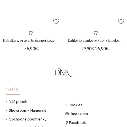
Kabelka z pravej brúsenej kože CC camel
Ľahké kvetinkové šaty s krajkou a zvonovými rukávmi baby modré AB 230
55,90€
16,90€
29,90€
O NÁS
Náš príbeh
Cookies
Showroom - Humenné
Instagram
Obchodné podmienky
Facebook